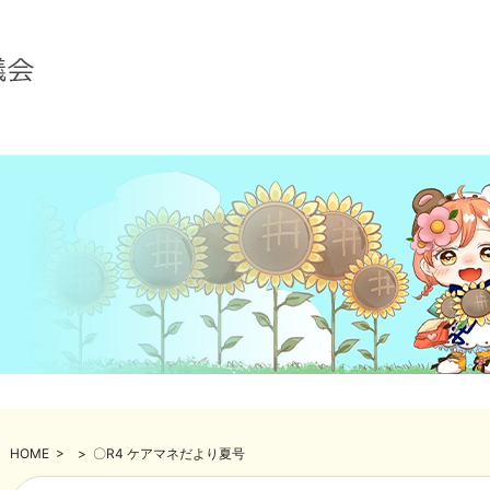
HOME
>
>
〇R4 ケアマネだより夏号