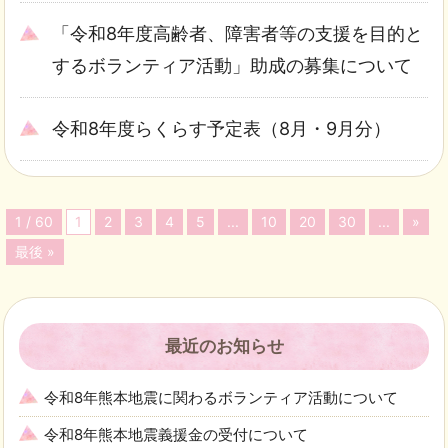
「令和8年度高齢者、障害者等の支援を目的と
するボランティア活動」助成の募集について
令和8年度らくらす予定表（8月・9月分）
1 / 60
1
2
3
4
5
...
10
20
30
...
»
最後 »
最近のお知らせ
令和8年熊本地震に関わるボランティア活動について
令和8年熊本地震義援金の受付について