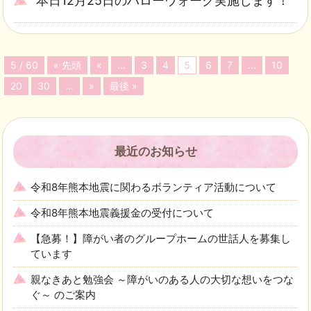
本日12月25日のハローウォーク実施します！
5 / 60
« 先頭
«
...
3
4
5
6
7
...
10
20
30
...
»
最後 »
最近のお知らせ
令和8年熊本地震に関わるボランティア活動について
令和8年熊本地震義援金の受付について
【急募！】障がい者のグループホームの世話人を募集し
ています
親なきあと勉強会 ～障がいのある人の大切な想いをつな
ぐ～ のご案内