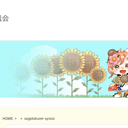
HOME
>
>
sogotokurei-syorui