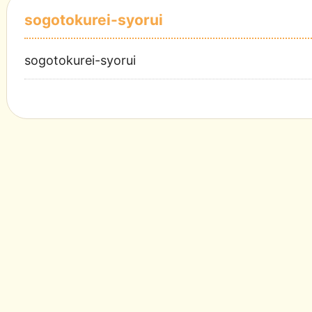
sogotokurei-syorui
sogotokurei-syorui