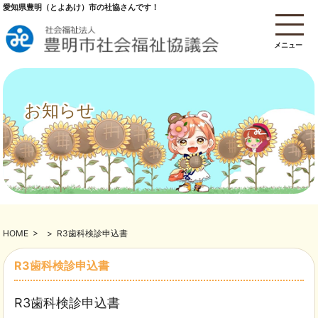
愛知県豊明（とよあけ）市の社協さんです！
メニュー
お知らせ
HOME
>
>
R3歯科検診申込書
R3歯科検診申込書
R3歯科検診申込書