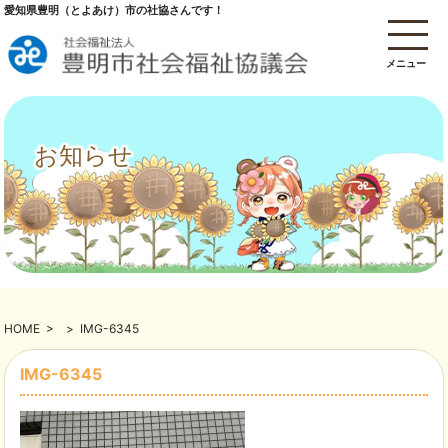
愛知県豊明（とよあけ）市の社協さんです！
メニュー
お知らせ
HOME
>
>
IMG-6345
IMG-6345