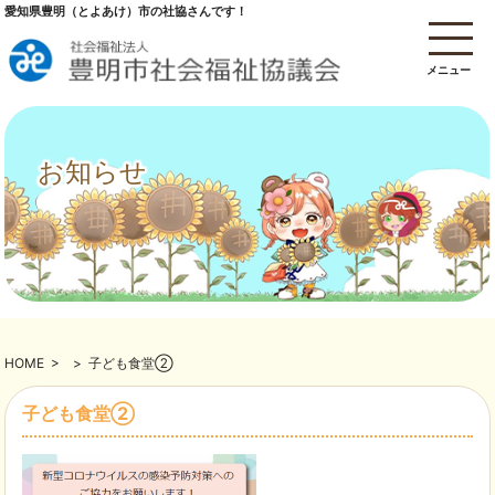
愛知県豊明（とよあけ）市の社協さんです！
メニュー
お知らせ
HOME
>
>
子ども食堂②
子ども食堂②