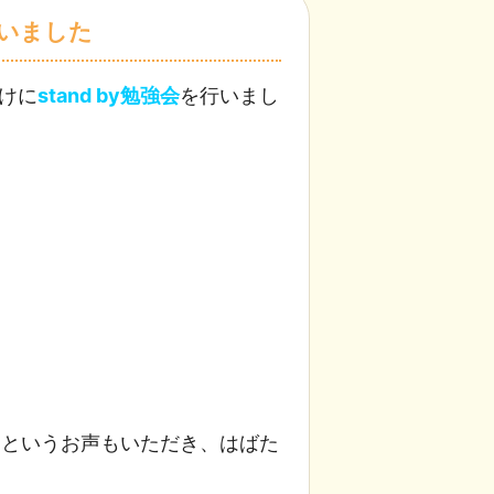
行いました
けに
stand by勉強会
を行いまし
」
というお声もいただき、はばた
。