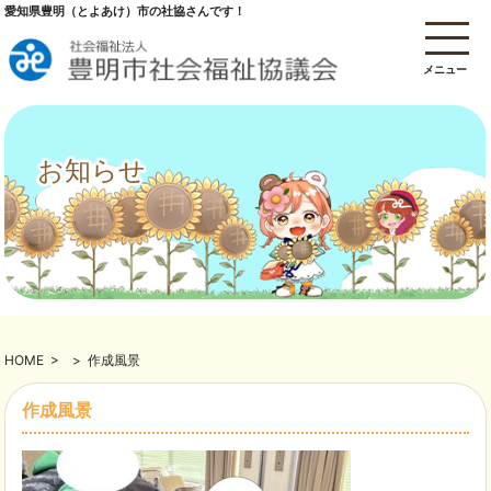
愛知県豊明（とよあけ）市の社協さんです！
メニュー
お知らせ
HOME
>
>
作成風景
作成風景