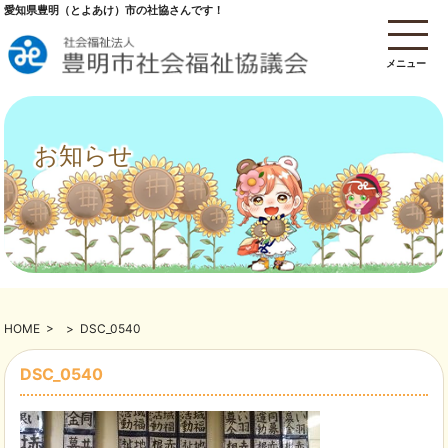
愛知県豊明（とよあけ）市の社協さんです！
メニュー
お知らせ
HOME
>
>
DSC_0540
DSC_0540