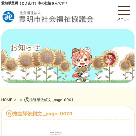
愛知県豊明（とよあけ）市の社協さんです！
メニュー
お知らせ
HOME
>
>
⑤推進隊依頼文 _page-0001
⑤推進隊依頼文 _page-0001