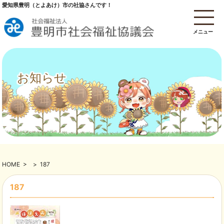
愛知県豊明（とよあけ）市の社協さんです！
メニュー
お知らせ
HOME
>
>
187
187