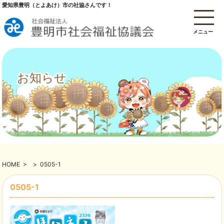
愛知県豊明（とよあけ）市の社協さんです！
メニュー
お知らせ
HOME
>
>
0505-1
0505-1