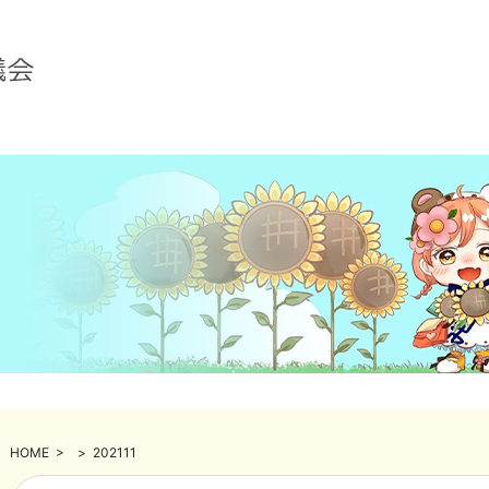
HOME
>
>
202111