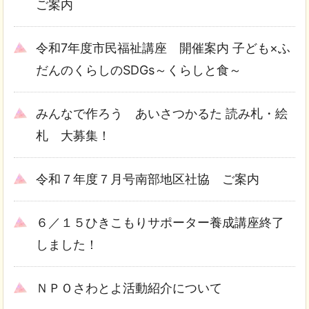
ご案内
令和7年度市民福祉講座 開催案内 子ども×ふ
だんのくらしのSDGs～くらしと食～
みんなで作ろう あいさつかるた 読み札・絵
札 大募集！
令和７年度７月号南部地区社協 ご案内
６／１５ひきこもりサポーター養成講座終了
しました！
ＮＰＯさわとよ活動紹介について