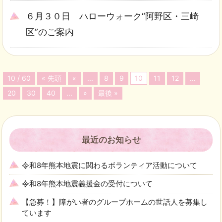
６月３０日 ハローウォーク“阿野区・三崎
区”のご案内
10 / 60
« 先頭
«
...
8
9
10
11
12
...
20
30
40
...
»
最後 »
最近のお知らせ
令和8年熊本地震に関わるボランティア活動について
令和8年熊本地震義援金の受付について
【急募！】障がい者のグループホームの世話人を募集し
ています