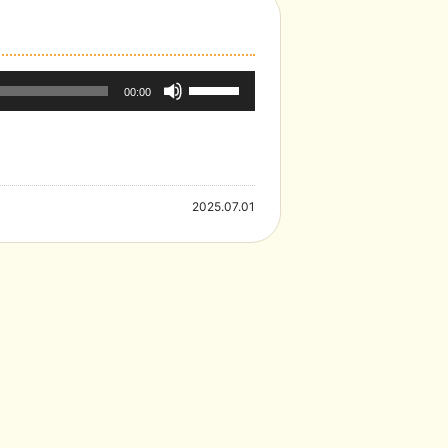
ボ
00:00
リ
ュ
ー
2025.07.01
ム
調
節
に
は
上
下
矢