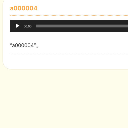
a000004
音
00:00
声
プ
“a000004”。
レ
ー
ヤ
ー