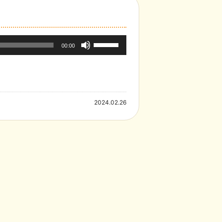
ボ
00:00
リ
ュ
ー
2024.02.26
ム
調
節
に
は
上
下
矢