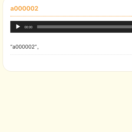
a000002
音
00:00
声
プ
“a000002”。
レ
ー
ヤ
ー