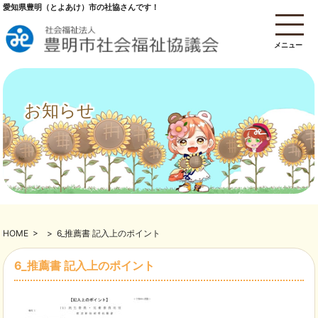
愛知県豊明（とよあけ）市の社協さんです！
メニュー
お知らせ
HOME
>
>
6_推薦書 記入上のポイント
6_推薦書 記入上のポイント