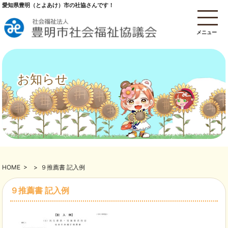
愛知県豊明（とよあけ）市の社協さんです！
メニュー
お知らせ
HOME
>
>
９推薦書 記入例
９推薦書 記入例