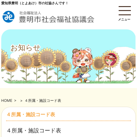
愛知県豊明（とよあけ）市の社協さんです！
メニュー
お知らせ
HOME
>
>
４所属・施設コード表
４所属・施設コード表
４所属・施設コード表