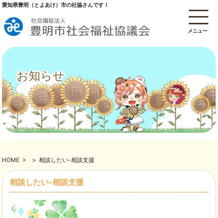
愛知県豊明（とよあけ）市の社協さんです！
メニュー
お知らせ
HOME
>
>
相談したい-相談支援
相談したい-相談支援