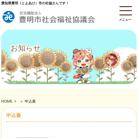
愛知県豊明（とよあけ）市の社協さんです！
メニュー
お知らせ
HOME
>
>
申込書
申込書