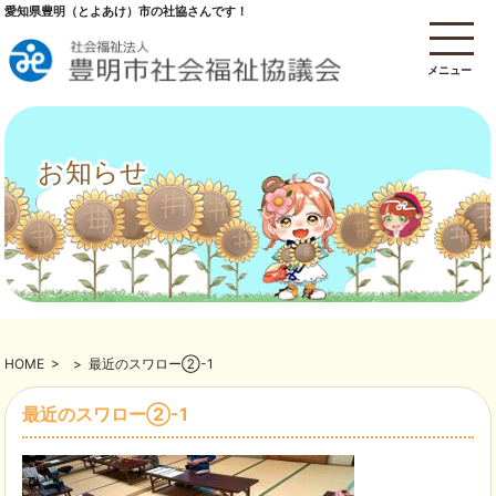
愛知県豊明（とよあけ）市の社協さんです！
メニュー
お知らせ
HOME
>
>
最近のスワロー②-1
最近のスワロー②-1