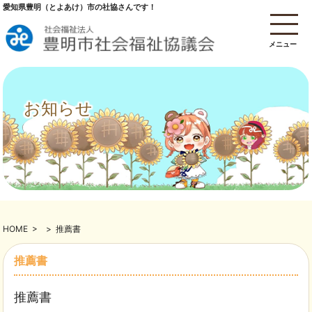
愛知県豊明（とよあけ）市の社協さんです！
メニュー
お知らせ
HOME
>
>
推薦書
推薦書
推薦書