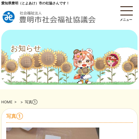
愛知県豊明（とよあけ）市の社協さんです！
メニュー
お知らせ
HOME
>
>
写真①
写真①