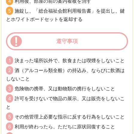
4
利用後、部屋の前の案内看板を消す
5
施錠し、「総合福祉会館利用報告書」を提出し、鍵
とホワイトボードセットを返却する
遵守事項
1
決まった場所以外で、飲食または喫煙をしないこと
2
酒（アルコール類全般）の持込み、ならびに飲酒は
しないこと
3
危険物の携帯、又は動物類の携行をしないこと
4
許可を受けないで物品の展示、又は販売をしないこ
と
5
その他管理上必要な指示に反する行為をしないこと
6
利用が終わったら、ただちに原状回復すること