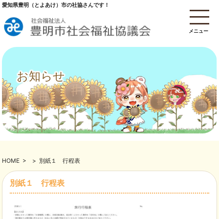
愛知県豊明（とよあけ）市の社協さんです！
メニュー
お知らせ
HOME
>
>
別紙１ 行程表
別紙１ 行程表